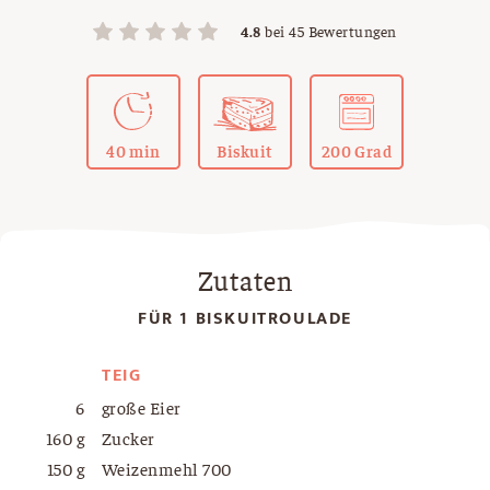
4.8
bei
45
Bewertungen
40 min
Biskuit
200 Grad
Zutaten
FÜR 1 BISKUITROULADE
TEIG
6
große Eier
160 g
Zucker
150 g
Weizenmehl 700