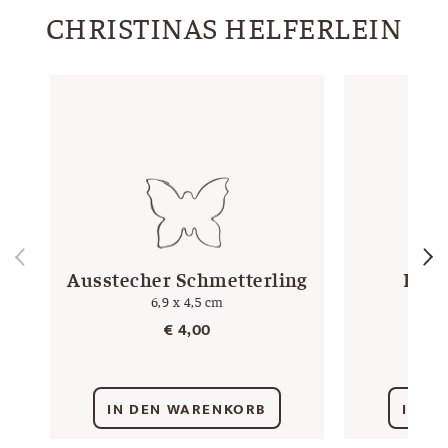
CHRISTINAS HELFERLEIN
Ausstecher Schmetterling
Kuch
6,9 x 4,5 cm
€
4,00
IN DEN WARENKORB
IN D