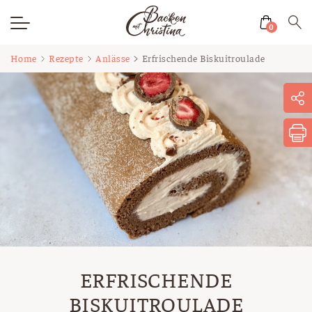
0
Zum
Home
Rezepte
Anlässe
Erfrischende Biskuitroulade
Inhalt
springen
ERFRISCHENDE
BISKUITROULADE