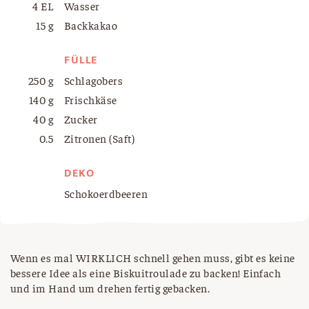
4 EL
Wasser
15 g
Backkakao
FÜLLE
250 g
Schlagobers
140 g
Frischkäse
40 g
Zucker
0.5
Zitronen (Saft)
DEKO
Schokoerdbeeren
Wenn es mal WIRKLICH schnell gehen muss, gibt es keine
bessere Idee als eine Biskuitroulade zu backen! Einfach
und im Hand um drehen fertig gebacken.