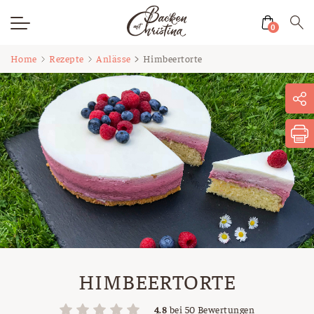
0
Zum
Home
Rezepte
Anlässe
Himbeertorte
Inhalt
springen
HIMBEERTORTE
4.8
bei
50
Bewertungen