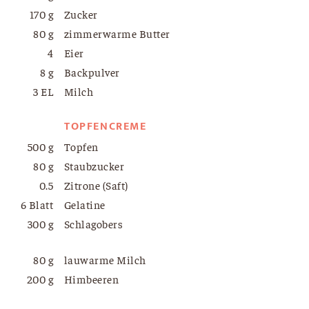
170 g
Zucker
80 g
zimmerwarme Butter
4
Eier
8 g
Backpulver
3 EL
Milch
TOPFENCREME
500 g
Topfen
80 g
Staubzucker
0.5
Zitrone (Saft)
6 Blatt
Gelatine
300 g
Schlagobers
80 g
lauwarme Milch
200 g
Himbeeren