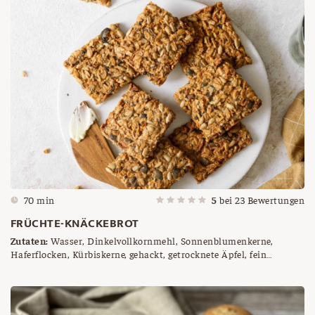
70 min
5
bei
23
Bewertungen
FRÜCHTE-KNÄCKEBROT
Zutaten:
Wasser, Dinkelvollkornmehl, Sonnenblumenkerne,
Haferflocken, Kürbiskerne, gehackt, getrocknete Äpfel, fein
gehackt, Salz, Rohrzucker, Olivenöl