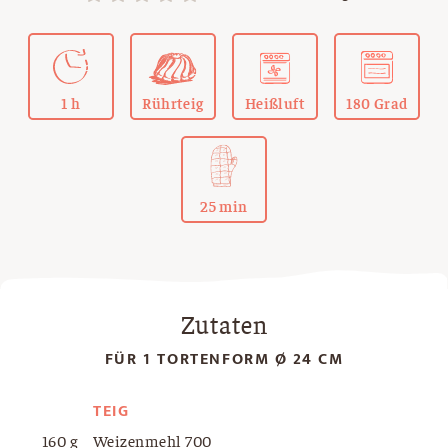
1 h
Rührteig
Heißluft
180 Grad
25 min
Zutaten
FÜR 1 TORTENFORM Ø 24 CM
TEIG
160 g
Weizenmehl 700