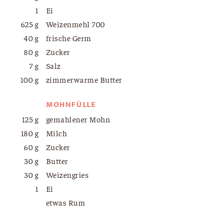
1
Ei
625 g
Weizenmehl 700
40 g
frische Germ
80 g
Zucker
7 g
Salz
100 g
zimmerwarme Butter
MOHNFÜLLE
125 g
gemahlener Mohn
180 g
Milch
60 g
Zucker
30 g
Butter
30 g
Weizengries
1
Ei
etwas Rum