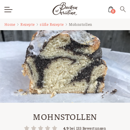
0
Zum
Home
Rezepte
süße Rezepte
Mohnstollen
Inhalt
springen
MOHNSTOLLEN
4.9
bei
133
Bewertungen