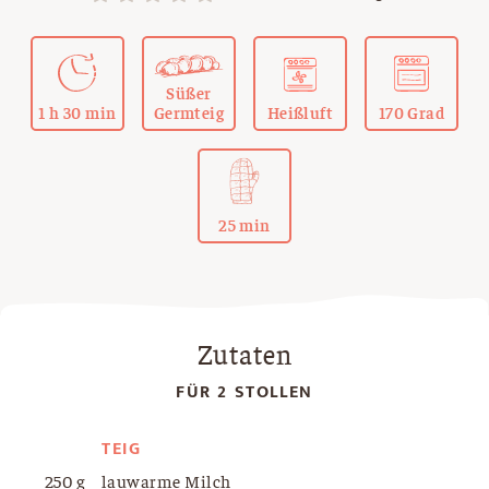
Süßer
1 h 30 min
Germteig
Heißluft
170 Grad
25 min
Zutaten
FÜR 2 STOLLEN
TEIG
250 g
lauwarme Milch