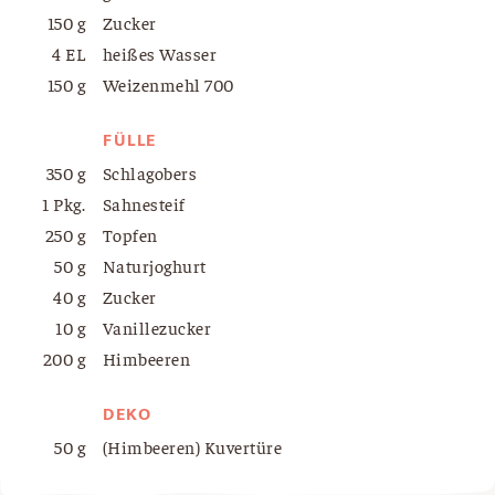
150 g
Zucker
4 EL
heißes Wasser
150 g
Weizenmehl 700
FÜLLE
350 g
Schlagobers
1 Pkg.
Sahnesteif
250 g
Topfen
50 g
Naturjoghurt
40 g
Zucker
10 g
Vanillezucker
200 g
Himbeeren
DEKO
50 g
(Himbeeren) Kuvertüre