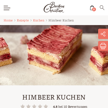
0
Zum
Home
Rezepte
Kuchen
Himbeer Kuchen
Inhalt
springen
HIMBEER KUCHEN
4.8
bei
10
Bewertungen