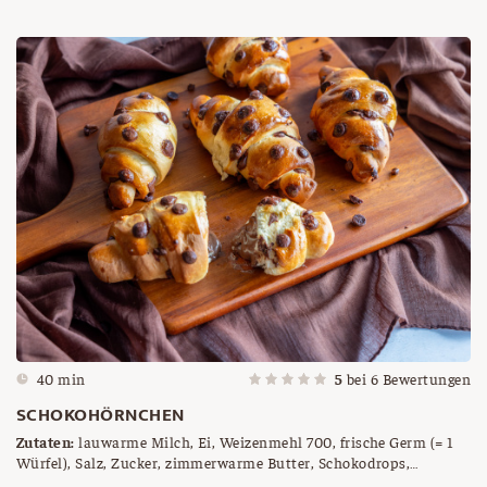
Ribisel), Kokosfett, Kochschokolade, Backpapier für die
Tortenform
40 min
5
bei
6
Bewertungen
SCHOKOHÖRNCHEN
Zutaten:
lauwarme Milch, Ei, Weizenmehl 700, frische Germ (= 1
Würfel), Salz, Zucker, zimmerwarme Butter, Schokodrops,
Nougatcreme