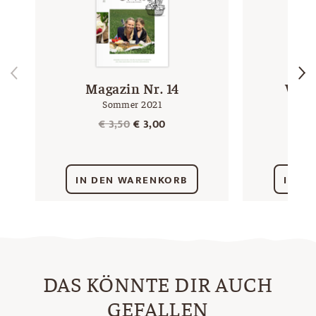
Magazin Nr. 14
Wei
Sommer 2021
3 x 1
Ursprünglicher
Aktueller
€
3,50
€
3,00
Preis
Preis
war:
ist:
€ 3,50
€ 3,00.
IN DEN WARENKORB
IN D
DAS KÖNNTE DIR AUCH
GEFALLEN