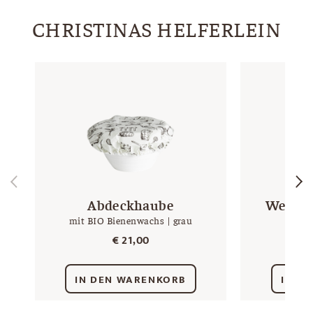
CHRISTINAS HELFERLEIN
Abdeckhaube
Weizen
mit BIO Bienenwachs | grau
3 x 1
€
21,00
IN DEN WARENKORB
IN D