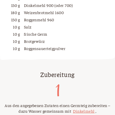
150 g
Dinkelmehl 900 (oder 700)
180 g
Weizenbrotmehl 1600
150 g
Roggenmehl 960
10 g
Salz
10 g
frische Germ
10 g
Brotgewürz
10 g
Roggensauerteigpulver
Zubereitung
Aus den angegebenen Zutaten einen Germteig zubereiten –
dazu Wasser gemeinsam mit
Dinkelmehl
,