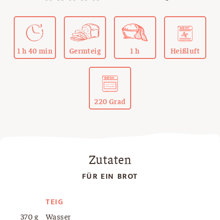
1 h 40 min
Germteig
1 h
Heißluft
220 Grad
Zutaten
FÜR EIN BROT
TEIG
370 g
Wasser