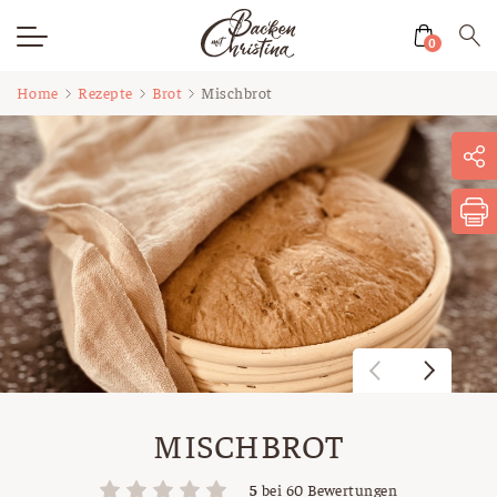
0
Zum
Home
Rezepte
Brot
Mischbrot
Inhalt
springen
MISCHBROT
5
bei
60
Bewertungen