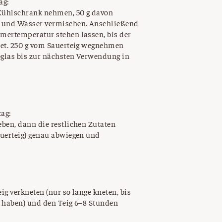
ag:
Kühlschrank nehmen, 50 g davon
 und Wasser vermischen. Anschließend
mertemperatur stehen lassen, bis der
det. 250 g vom Sauerteig wegnehmen
glas bis zur nächsten Verwendung in
tag:
ben, dann die restlichen Zutaten
auerteig) genau abwiegen und
ig verkneten (nur so lange kneten, bis
n haben) und den Teig 6–8 Stunden