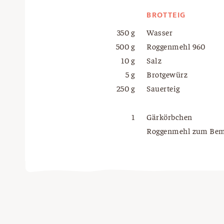
BROTTEIG
350 g
Wasser
500 g
Roggenmehl 960
10 g
Salz
5 g
Brotgewürz
250 g
Sauerteig
1
Gärkörbchen
Roggenmehl zum Be