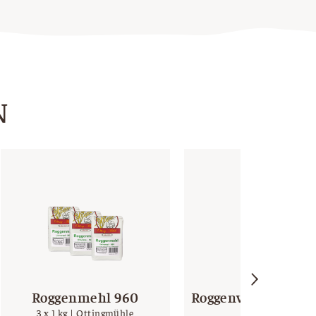
N
Roggenmehl 960
Roggenvollkornsaue
3 x 1 kg | Ottingmühle
150 g