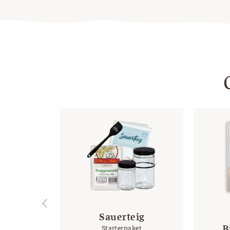
Sauerteig
B
Starterpaket