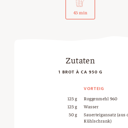
45 min
Zutaten
1 BROT À CA 950 G
VORTEIG
125 g
Roggenmehl 960
125 g
Wasser
50 g
Sauerteigansatz (aus
Kühlschrank)