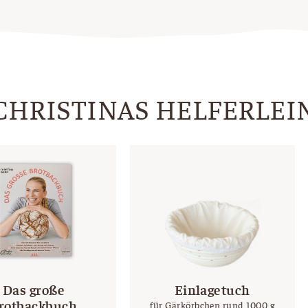
CHRISTINAS HELFERLEI
Das große
Einlagetuch
rotbackbuch
für Gärkörbchen rund 1000 g