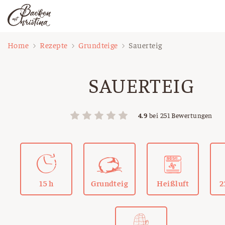
Zum
Home
Rezepte
Grundteige
Sauerteig
Inhalt
springen
SAUERTEIG
4.9
bei
251
Bewertungen
15 h
Grundteig
Heißluft
2