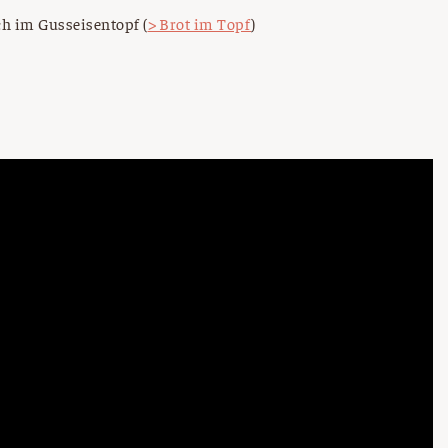
ch im Gusseisentopf (
> Brot im Topf
)