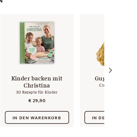
Kinder backen mit
Gugelhupffor
Christina
Crown Bundt Pan
30 Rezepte für Kinder
€
52,00
€
29,90
IN DEN WARENKORB
IN DEN WARENKO