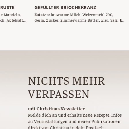
KRUSTE
GEFÜLLTER BRIOCHEKRANZ
ne Mandeln,
Zutaten:
lauwarme Milch, Weizenmehl 700,
ch, Apfelsaft,
Germ, Zucker, zimmerwarme Butter, Eier, Salz, Ei
hält und
zum Bestreichen, Marmelade für die Füllung,
hälte und
etwas Hagelzucker
NICHTS MEHR
VERPASSEN
mit Christinas Newsletter
Melde dich an und erhalte neue Rezepte, Infos
zu Veranstaltungen und neuen Publikationen
direkt von Christina in dein Postfach.