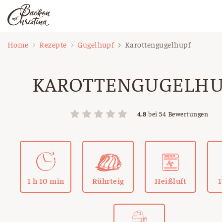
Zum
Home
Rezepte
Gugelhupf
Karottengugelhupf
Inhalt
springen
KAROTTENGUGELHU
4.8
bei
54
Bewertungen
1 h 10 min
Rührteig
Heißluft
1