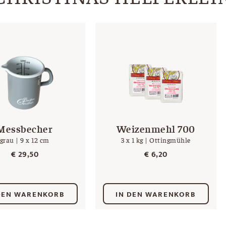
Messbecher
Weizenmehl 700
grau | 9 x 12 cm
3 x 1 kg | Ottingmühle
€
29,50
€
6,20
DEN WARENKORB
IN DEN WARENKORB