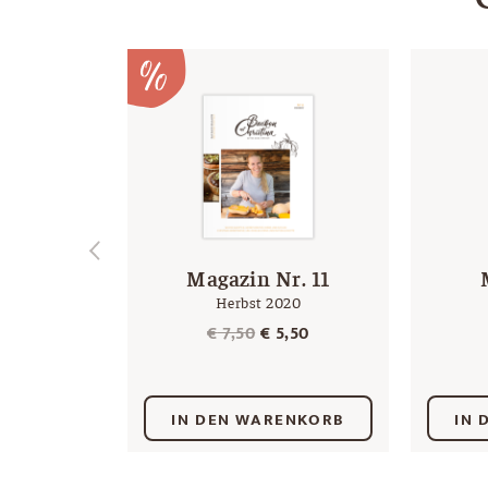
Magazin Nr. 11
Herbst 2020
Ursprünglicher
Aktueller
€
7,50
€
5,50
Preis
Preis
war:
ist:
€ 7,50
€ 5,50.
IN DEN WARENKORB
IN 