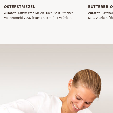
OSTERSTRIEZEL
BUTTERBRI
Zutaten:
lauwarme Milch, Eier, Salz, Zucker,
Zutaten:
lauwar
Weizenmehl 700, frische Germ (= 1 Würfel),
Salz, Zucker, f
zimmerwarme Butter, Ei zum Bestreichen,
Hagelzucke zum Bestreuen