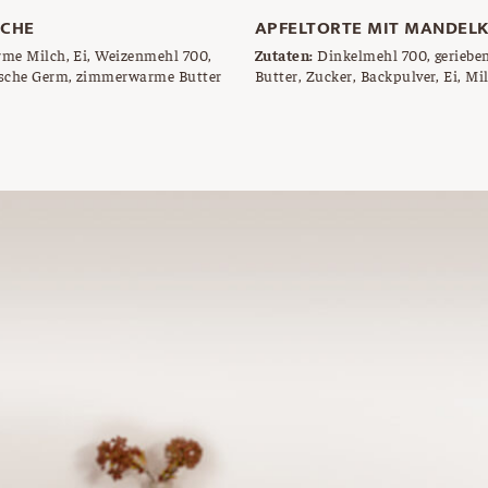
OCHE
APFELTORTE MIT MANDEL
me Milch, Ei, Weizenmehl 700,
Zutaten:
Dinkelmehl 700, geriebe
rische Germ, zimmerwarme Butter
Butter, Zucker, Backpulver, Ei, Mil
Vanille-Puddingpulver, Äpfel gesc
würfelig geschnitten, Honig, gesc
gehackte Mandeln