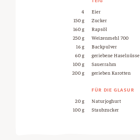
TEIG
4
Eier
150 g
Zucker
160 g
Rapsöl
250 g
Weizenmehl 700
16 g
Backpulver
60 g
geriebene Haselnüsse
100 g
Sauerrahm
200 g
gerieben Karotten
FÜR DIE GLASUR
20 g
Naturjoghurt
100 g
Staubzucker